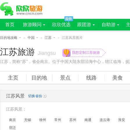
首页
旅游顾问
欣欣优选
跟团游
自助游
目的地攻略
中国
江苏
江苏风景图片
>
>
>
江苏旅游
Jiangsu
我想定制江苏旅游
主页
目的地
景点
线路
美食
江苏风景
切换省份
江苏风景
：
南京
无锡
徐州
常州
苏州
南通
连云港
淮安
宿迁