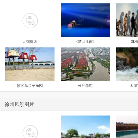
无锡梅园
《梦回江南》
3D
霞客岛亲子乐园
长泾老街
太湖
徐州风景图片