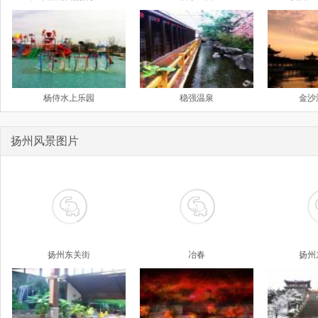
杨侍水上乐园
稳强温泉
金沙
扬州风景图片
扬州东关街
冶春
扬州