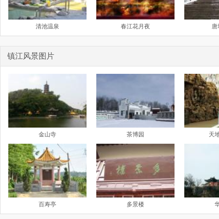
清池温泉
春江花月夜
唐
镇江风景图片
金山寺
茶博园
天
百寿亭
多景楼