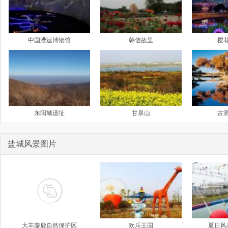
中国漕运博物馆
韩信故里
樱
东阳城遗址
甘泉山
古
盐城风景图片
大丰麋鹿自然保护区
欢乐王国
夏日风