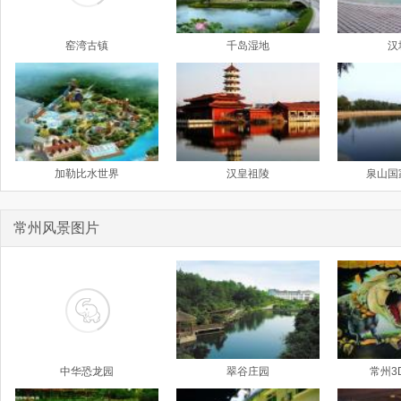
窑湾古镇
千岛湿地
汉
加勒比水世界
汉皇祖陵
泉山国
常州风景图片
中华恐龙园
翠谷庄园
常州3