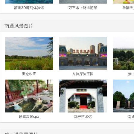
苏州3D魔幻体验馆
万三水上财道游船
乐翻天
南通风景图片
田仓农庄
方特探险王国
狼
麒麟温泉spa
沈寿艺术馆
南