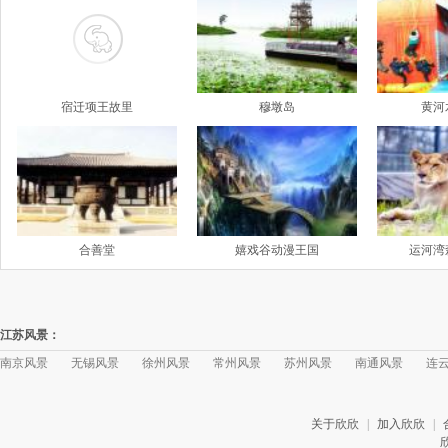
宿迁项王故里
穆墩岛
黄河
合善堂
嬉戏谷动漫王国
运河湾
江苏风景：
南京风景
无锡风景
徐州风景
常州风景
苏州风景
南通风景
连
关于欣欣
|
加入欣欣
|