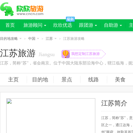
首页
旅游顾问
欣欣优选
跟团游
自助游
目的地攻略
中国
江苏
江苏旅游攻略
>
>
>
江苏旅游
Jiangsu
我想定制江苏旅游
主页
目的地
景点
线路
美食
江苏简介
江苏，简称“苏”，
区之一，通江达海，
州”两府，故取其首