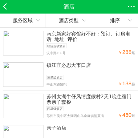
酒店
服务区域
酒店类型
排序
欣欣首页
全部分类
搜索
登录欣欣
南京新家好宾馆好不好：预订、订房电
话 地址 评价
经济连锁酒店
288
￥
起
汉中路156号
镇江宜必思大市口店
三星级酒店
138
￥
起
中山东路58号
苏州太湖牛仔风情度假村2天1晚住宿门
票亲子套餐
四星级酒店
460
￥
起
苏州市吴中区太湖西山岛金庭镇消夏湾
亲子酒店