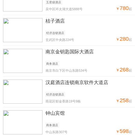
五星级酒店
780
￥
起
吴中区环太湖大道5888号
桔子酒店
经济连锁酒店
280
￥
起
玄武区中央路224号
南京金钥匙国际大酒店
商务酒店
268
￥
起
南京市白下区中山东路534号
汉庭酒店连锁南京软件大道店
经济连锁酒店
258
￥
起
雨花区郁金香路19号9栋
钟山宾馆
商务酒店
598
￥
起
中山东路307号