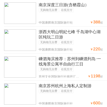
南京深度三日游(含栖霞山）
无购物无自费
在线支付
388
￥
中国康辉南京国际旅行社
起
浙西大明山明妃七峰 千岛湖中心湖
区纯玩二日游
无购物无自费
在线支付
220
￥
中国康辉南京国际旅行社
起
嵊泗海滨推荐：苏州到嵊泗列岛·一
线海景公寓半自由行三日
无购物无自费
在线支付
1198
￥
苏州文化国际旅行社南环汇邻广场营业部
起
南京苏州杭州上海私人定制游
无购物无自费
在线支付
600
￥
中国康辉南京国际旅行社
起