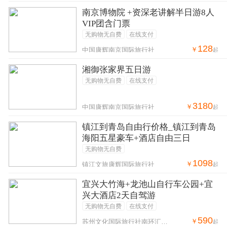
南京博物院 +资深老讲解半日游8人
VIP团含门票
无购物无自费
在线支付
128
￥
中国康辉南京国际旅行社
起
湘御张家界五日游
无购物无自费
在线支付
3180
￥
中国康辉南京国际旅行社
起
镇江到青岛自由行价格_镇江到青岛
海阳五星豪车+酒店自由三日
无购物无自费
1098
￥
镇江文旅康辉国际旅行社
起
宜兴大竹海+龙池山自行车公园+宜
兴大酒店2天自驾游
无购物无自费
在线支付
590
￥
苏州文化国际旅行社南环汇邻广场营业部
起