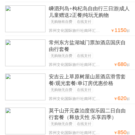
嵊泗列岛+枸杞岛自由行三日游|成人
儿童赠送2正餐|纯玩无购物
无购物有自费
在线支付
1150
￥
苏州文化国际旅行社南环汇邻广场营业部
起
常州东方盐湖城门票加酒店国庆自
由行套餐
无购物无自费
在线支付
680
￥
苏州文化国际旅行社南环汇邻广场营业部
起
安吉云上草原树屋山居酒店滑雪套
餐/观光套餐/单订房优惠价格
无购物无自费
在线支付
620
￥
苏州文化国际旅行社南环汇邻广场营业部
起
莫干山开元森泊度假乐园二日自由
行套餐（释放天性 乐享四季）
无购物无自费
在线支付
850
￥
苏州文化国际旅行社南环汇邻广场营业部
起