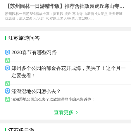
【苏州园林一日游精华版】推荐含拙政园虎丘寒山寺山
塘街纯玩
苏州园林一日游B线精华推荐：拙政园 虎丘 寒山寺 山塘街 4大景点 天天开班
优惠价：成人250 元/人起 70岁以上老人/免票儿童100元...
江苏旅游问答
2020春节有哪些习俗
郑州多个公园的郁金香花开成海，美哭了！这个月一
定要去看！
溱湖湿地公园怎么去？
溱湖湿地公园怎么去？欣欣旅游网小编来告诉你！
查看更多
江苏多日游