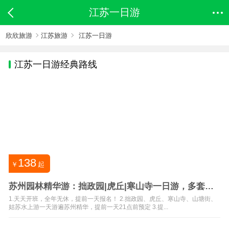
江苏一日游
欣欣旅游
江苏旅游
江苏一日游
江苏
一日游经典路线
138
￥
起
苏州园林精华游：拙政园|虎丘|寒山寺一日游，多套餐
可选
1.天天开班，全年无休，提前一天报名！ 2.拙政园、虎丘、寒山寺、山塘街、
姑苏水上游一天游遍苏州精华，提前一天21点前预定 3.提...