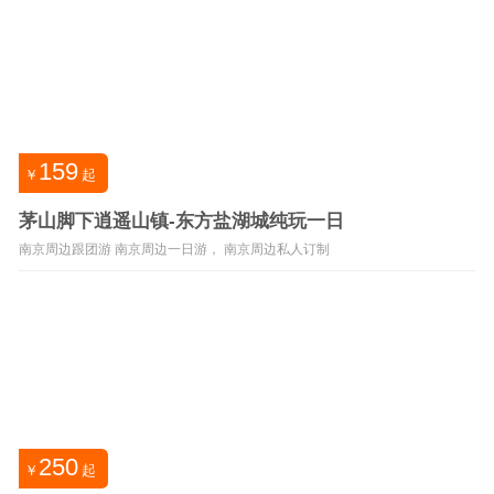
159
￥
起
茅山脚下逍遥山镇-东方盐湖城纯玩一日
南京周边跟团游 南京周边一日游， 南京周边私人订制
250
￥
起